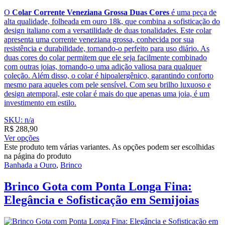
O
Colar Corrente Veneziana Grossa Duas Cores
é uma peça de
alta qualidade, folheada em ouro 18k, que combina a sofisticação do
design italiano com a versatilidade de duas tonalidades. Este colar
apresenta uma corrente veneziana grossa, conhecida por sua
resistência e durabilidade, tornando-o perfeito para uso diário. As
duas cores do colar permitem que ele seja facilmente combinado
com outras joias, tornando-o uma adição valiosa para qualquer
coleção. Além disso, o colar é hipoalergênico, garantindo conforto
mesmo para aqueles com pele sensível. Com seu brilho luxuoso e
design atemporal, este colar é mais do que apenas uma joia, é um
investimento em estilo.
SKU: n/a
R$
288,90
Ver opções
Este produto tem várias variantes. As opções podem ser escolhidas
na página do produto
Banhada a Ouro
,
Brinco
Brinco Gota com Ponta Longa Fina:
Elegância e Sofisticação em Semijoias