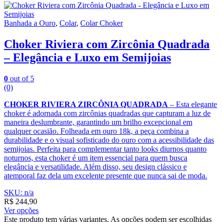
Banhada a Ouro
,
Colar
,
Colar Choker
Choker Riviera com Zircônia Quadrada
– Elegância e Luxo em Semijoias
0
out of 5
(0)
CHOKER RIVIERA ZIRCÔNIA QUADRADA
– Esta elegante
choker é adornada com zircônias quadradas que capturam a luz de
maneira deslumbrante, garantindo um brilho excepcional em
qualquer ocasião. Folheada em ouro 18k, a peça combina a
durabilidade e o visual sofisticado do ouro com a acessibilidade das
semijoias. Perfeita para complementar tanto looks diurnos quanto
noturnos, esta choker é um item essencial para quem busca
elegância e versatilidade. Além disso, seu design clássico e
atemporal faz dela um excelente presente que nunca sai de moda.
SKU: n/a
R$
244,90
Ver opções
Este produto tem várias variantes. As opções podem ser escolhidas