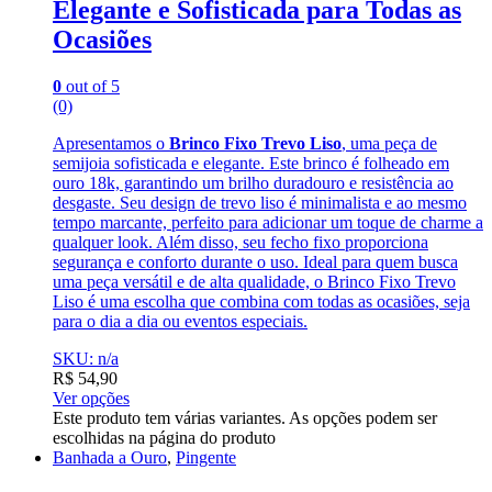
Elegante e Sofisticada para Todas as
Ocasiões
0
out of 5
(0)
Apresentamos o
Brinco Fixo Trevo Liso
, uma peça de
semijoia sofisticada e elegante. Este brinco é folheado em
ouro 18k, garantindo um brilho duradouro e resistência ao
desgaste. Seu design de trevo liso é minimalista e ao mesmo
tempo marcante, perfeito para adicionar um toque de charme a
qualquer look. Além disso, seu fecho fixo proporciona
segurança e conforto durante o uso. Ideal para quem busca
uma peça versátil e de alta qualidade, o Brinco Fixo Trevo
Liso é uma escolha que combina com todas as ocasiões, seja
para o dia a dia ou eventos especiais.
SKU: n/a
R$
54,90
Ver opções
Este produto tem várias variantes. As opções podem ser
escolhidas na página do produto
Banhada a Ouro
,
Pingente