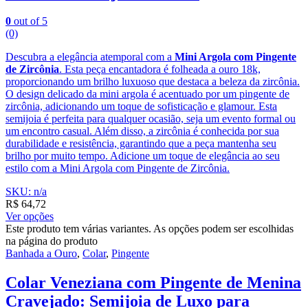
0
out of 5
(0)
Descubra a elegância atemporal com a
Mini Argola com Pingente
de Zircônia
. Esta peça encantadora é folheada a ouro 18k,
proporcionando um brilho luxuoso que destaca a beleza da zircônia.
O design delicado da mini argola é acentuado por um pingente de
zircônia, adicionando um toque de sofisticação e glamour. Esta
semijoia é perfeita para qualquer ocasião, seja um evento formal ou
um encontro casual. Além disso, a zircônia é conhecida por sua
durabilidade e resistência, garantindo que a peça mantenha seu
brilho por muito tempo. Adicione um toque de elegância ao seu
estilo com a Mini Argola com Pingente de Zircônia.
SKU: n/a
R$
64,72
Ver opções
Este produto tem várias variantes. As opções podem ser escolhidas
na página do produto
Banhada a Ouro
,
Colar
,
Pingente
Colar Veneziana com Pingente de Menina
Cravejado: Semijoia de Luxo para