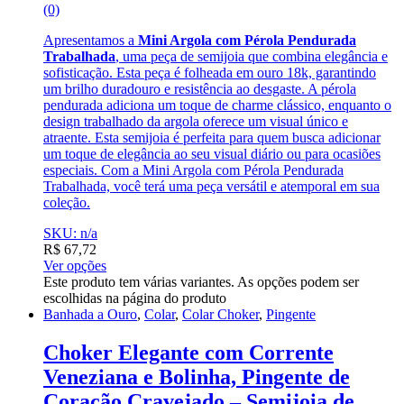
(0)
Apresentamos a
Mini Argola com Pérola Pendurada
Trabalhada
, uma peça de semijoia que combina elegância e
sofisticação. Esta peça é folheada em ouro 18k, garantindo
um brilho duradouro e resistência ao desgaste. A pérola
pendurada adiciona um toque de charme clássico, enquanto o
design trabalhado da argola oferece um visual único e
atraente. Esta semijoia é perfeita para quem busca adicionar
um toque de elegância ao seu visual diário ou para ocasiões
especiais. Com a Mini Argola com Pérola Pendurada
Trabalhada, você terá uma peça versátil e atemporal em sua
coleção.
SKU: n/a
R$
67,72
Ver opções
Este produto tem várias variantes. As opções podem ser
escolhidas na página do produto
Banhada a Ouro
,
Colar
,
Colar Choker
,
Pingente
Choker Elegante com Corrente
Veneziana e Bolinha, Pingente de
Coração Cravejado – Semijoia de