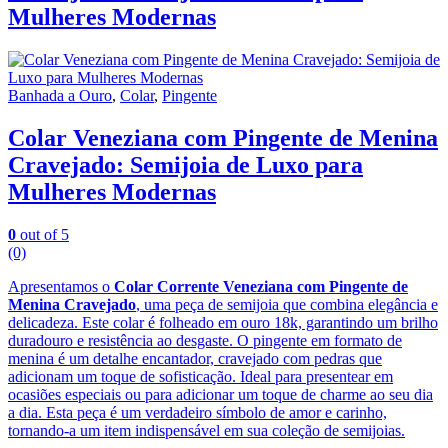
Mulheres Modernas
Banhada a Ouro
,
Colar
,
Pingente
Colar Veneziana com Pingente de Menina
Cravejado: Semijoia de Luxo para
Mulheres Modernas
0
out of 5
(0)
Apresentamos o
Colar Corrente Veneziana com Pingente de
Menina Cravejado
, uma peça de semijoia que combina elegância e
delicadeza. Este colar é folheado em ouro 18k, garantindo um brilho
duradouro e resistência ao desgaste. O pingente em formato de
menina é um detalhe encantador, cravejado com pedras que
adicionam um toque de sofisticação. Ideal para presentear em
ocasiões especiais ou para adicionar um toque de charme ao seu dia
a dia. Esta peça é um verdadeiro símbolo de amor e carinho,
tornando-a um item indispensável em sua coleção de semijoias.