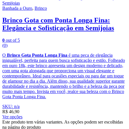
Banhada a Ouro
,
Brinco
Brinco Gota com Ponta Longa Fina:
Elegância e Sofisticação em Semijoias
0
out of 5
(0)
O
Brinco Gota Ponta Longa Fina
é uma peça de elegância
inigualável, perfeita para quem busca sofisticação e estilo. Folheado
em ouro 18k, este brinco apresenta um design moderno e delicado,
com uma gota alongada que proporciona um visual elegante e
contemporâneo. Ideal para ocasiões especiais ou para dar um toque
de glamour no dia a dia. Além disso, sua qualidade superior garante
durabilidade e resistência, mantendo o brilho e a beleza da peça por
muito mais tempo. Invista em você, realce sua beleza com o Brinco
Gota Ponta Longa Fina.
SKU: n/a
R$
46,90
Ver opções
Este produto tem várias variantes. As opções podem ser escolhidas
na página do produto