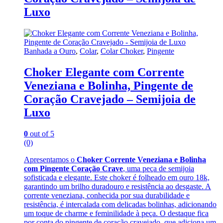
Luxo
Banhada a Ouro
,
Colar
,
Colar Choker
,
Pingente
Choker Elegante com Corrente
Veneziana e Bolinha, Pingente de
Coração Cravejado – Semijoia de
Luxo
0
out of 5
(0)
Apresentamos o
Choker Corrente Veneziana e Bolinha
com Pingente Coração Crave
, uma peça de semijoia
sofisticada e elegante. Este choker é folheado em ouro 18k,
garantindo um brilho duradouro e resistência ao desgaste. A
corrente veneziana, conhecida por sua durabilidade e
resistência, é intercalada com delicadas bolinhas, adicionando
um toque de charme e feminilidade à peça. O destaque fica
por conta do pingente de coração cravejado, que adiciona um