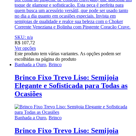
toque de glamour e sofisticação. Esta peça é perfeita para
quem busca um acessório versátil, que pode ser usado tanto
no dia a dia quanto em ocasiões especiais. Invista em
semijoias de qualidade e realce sua beleza com o Choker
Corrente Veneziana e Bolinha com Pingente Coração Crave.
SKU: n/a
R$
107,72
Ver opções
Este produto tem várias variantes. As opções podem ser
escolhidas na página do produto
Banhada a Ouro
,
Brinco
Brinco Fixo Trevo Liso: Semijoia
Elegante e Sofisticada para Todas as
Ocasiões
Banhada a Ouro
,
Brinco
Brinco Fixo Trevo Liso: Semijoia