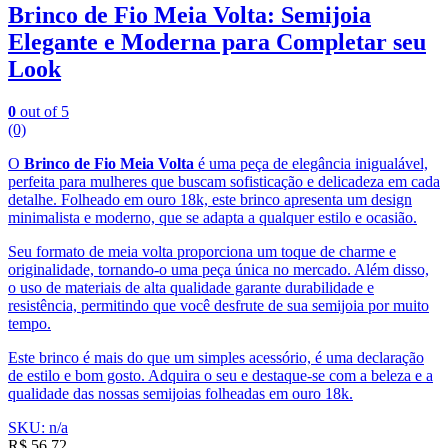
Brinco de Fio Meia Volta: Semijoia
Elegante e Moderna para Completar seu
Look
0
out of 5
(0)
O
Brinco de Fio Meia Volta
é uma peça de elegância inigualável,
perfeita para mulheres que buscam sofisticação e delicadeza em cada
detalhe. Folheado em ouro 18k, este brinco apresenta um design
minimalista e moderno, que se adapta a qualquer estilo e ocasião.
Seu formato de meia volta proporciona um toque de charme e
originalidade, tornando-o uma peça única no mercado. Além disso,
o uso de materiais de alta qualidade garante durabilidade e
resistência, permitindo que você desfrute de sua semijoia por muito
tempo.
Este brinco é mais do que um simples acessório, é uma declaração
de estilo e bom gosto. Adquira o seu e destaque-se com a beleza e a
qualidade das nossas semijoias folheadas em ouro 18k.
SKU: n/a
R$
56,72