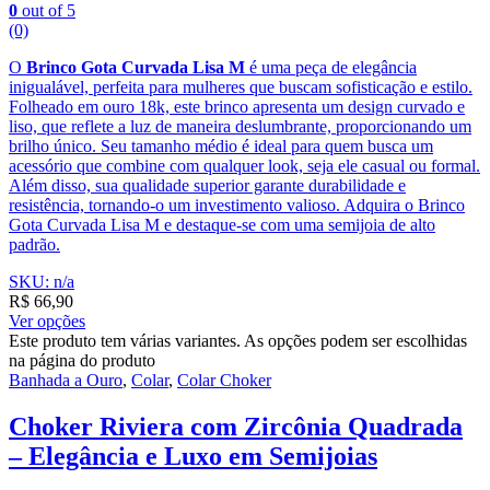
0
out of 5
(0)
O
Brinco Gota Curvada Lisa M
é uma peça de elegância
inigualável, perfeita para mulheres que buscam sofisticação e estilo.
Folheado em ouro 18k, este brinco apresenta um design curvado e
liso, que reflete a luz de maneira deslumbrante, proporcionando um
brilho único. Seu tamanho médio é ideal para quem busca um
acessório que combine com qualquer look, seja ele casual ou formal.
Além disso, sua qualidade superior garante durabilidade e
resistência, tornando-o um investimento valioso. Adquira o Brinco
Gota Curvada Lisa M e destaque-se com uma semijoia de alto
padrão.
SKU: n/a
R$
66,90
Ver opções
Este produto tem várias variantes. As opções podem ser escolhidas
na página do produto
Banhada a Ouro
,
Colar
,
Colar Choker
Choker Riviera com Zircônia Quadrada
– Elegância e Luxo em Semijoias