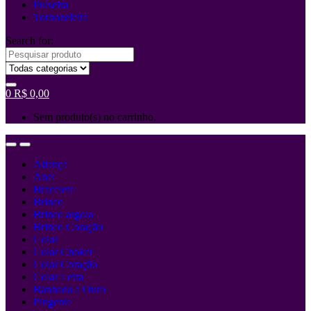
Pulseira
Tornozeleira
Search for:
0
R$
0,00
Sem produto(s) no carrinho.
Aliança
Anel
Bracelete
Brinco
Brinco argola
Brinco Coração
Colar
Colar Choker
Colar Coração
Colar Letra
Banhada a Ouro
Pingente