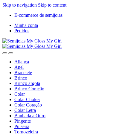
Skip to navigation
Skip to content
E-commerce de semijoias
Minha conta
Pedidos
Aliança
Anel
Bracelete
Brinco
Brinco argola
Brinco Coração
Colar
Colar Choker
Colar Coração
Colar Letra
Banhada a Ouro
Pingente
Pulseira
Tornozeleira