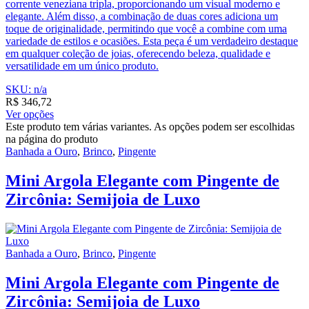
corrente veneziana tripla, proporcionando um visual moderno e
elegante. Além disso, a combinação de duas cores adiciona um
toque de originalidade, permitindo que você a combine com uma
variedade de estilos e ocasiões. Esta peça é um verdadeiro destaque
em qualquer coleção de joias, oferecendo beleza, qualidade e
versatilidade em um único produto.
SKU: n/a
R$
346,72
Ver opções
Este produto tem várias variantes. As opções podem ser escolhidas
na página do produto
Banhada a Ouro
,
Brinco
,
Pingente
Mini Argola Elegante com Pingente de
Zircônia: Semijoia de Luxo
Banhada a Ouro
,
Brinco
,
Pingente
Mini Argola Elegante com Pingente de
Zircônia: Semijoia de Luxo