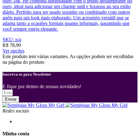
ouro 18k, ele combina durabilidade com o brilho deslumbrante do
ouro, ideal para adicionar um charme sutil e luxuoso ao seu estilo
diário. Perfeito para ser usado sozinho ou combinado com outros
anéis para um look mais elaborado. Um acessório versátil que se
adapta tanto a ocasiões formais quanto informais, garantindo que
você sempre esteja elegante.
SKU: n/a
R$
78,90
Ver opções
Este produto tem várias variantes. As opções podem ser escolhidas
na página do produto
Inscreva-se para Newsletter
E fique por dentro de nossas novidades!
Enviar
Redes sociais
Minha conta