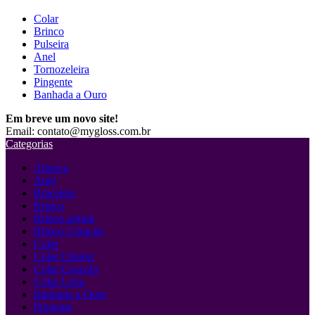
Colar
Brinco
Pulseira
Anel
Tornozeleira
Pingente
Banhada a Ouro
Em breve um novo site!
Email: contato@mygloss.com.br
Categorias
Aliança
Anel
Bracelete
Brinco
Brinco argola
Brinco Coração
Colar
Colar Choker
Colar Coração
Colar Letra
Banhada a Ouro
Pingente