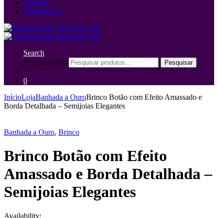
Pulseira
Tornozeleira
Search
Pesquisar por:
Pesquisar
0
Início
Loja
Banhada a Ouro
Brinco Botão com Efeito Amassado e
Borda Detalhada – Semijoias Elegantes
Banhada a Ouro
,
Brinco
Brinco Botão com Efeito
Amassado e Borda Detalhada –
Semijoias Elegantes
Availability: