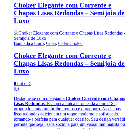
Choker Elegante com Corrente e
Chapas Lisas Redondas – Semijoia de
Luxo
Banhada a Ouro
,
Colar
,
Colar Choker
Choker Elegante com Corrente e
Chapas Lisas Redondas – Semijoia de
Luxo
0
out of 5
(0)
Destaque-se com o elegante
Choker Corrente com Chapas
Lisas Redondas
. Esta peça única é folheada a ouro 18k,
proporcionando um brilho luxuoso e duradouro. As chapas
lisas redondas adicionam um toque moderno e sofisticado,
tornando-a perfeita para qualquer ocasião. Seu design versátil
permite que seja usada sozinha para um visual minimalista ou