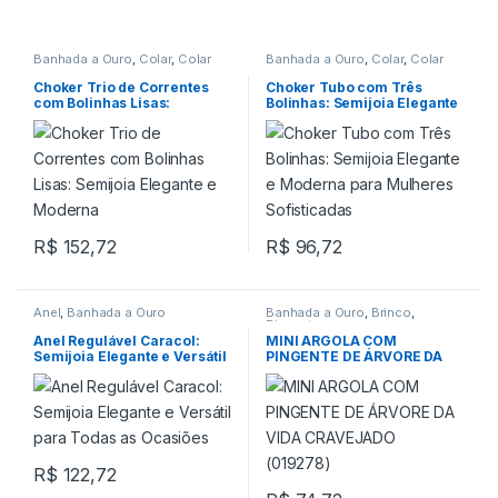
Banhada a Ouro
,
Colar
,
Colar
Banhada a Ouro
,
Colar
,
Colar
Choker
Choker
Choker Trio de Correntes
Choker Tubo com Três
com Bolinhas Lisas:
Bolinhas: Semijoia Elegante
Semijoia Elegante e
e Moderna para Mulheres
Moderna
Sofisticadas
R$
152,72
R$
96,72
Anel
,
Banhada a Ouro
Banhada a Ouro
,
Brinco
,
Pingente
Anel Regulável Caracol:
MINI ARGOLA COM
Semijoia Elegante e Versátil
PINGENTE DE ÁRVORE DA
para Todas as Ocasiões
VIDA CRAVEJADO (019278)
R$
122,72