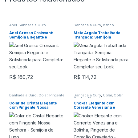
Anel
,
Banhada a Ouro
Banhada a Ouro
,
Brinco
Anel Grosso Croissant:
Meia Argola Trabalhada
Semijoia Elegante e
Trançada: Semijoia
Sofisticada para Completar
Elegante e Sofisticada para
seu Look
Completar seu Look
R$
160,72
R$
114,72
Banhada a Ouro
,
Colar
,
Pingente
Banhada a Ouro
,
Colar
,
Colar
Choker
,
Pingente
Colar de Cristal Elegante
Choker Elegante com
com Pingente Nossa
Corrente Veneziana e
Senhora – Semijoia de Luxo
Bolinha, Pingente de
Coração Cravejado –
Semijoia de Luxo