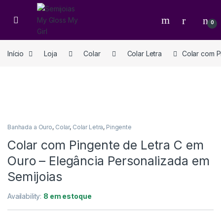
0
Início
Loja
Colar
Colar Letra
Colar com P
Banhada a Ouro
,
Colar
,
Colar Letra
,
Pingente
Colar com Pingente de Letra C em
Ouro – Elegância Personalizada em
Semijoias
Availability:
8 em estoque